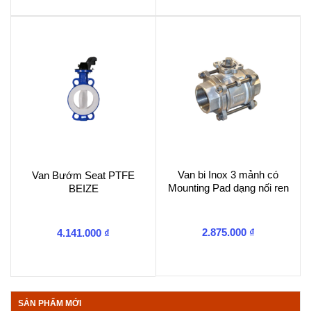
Van bi Inox 3 mảnh có
Van Bướm Seat PTFE
Mounting Pad dạng nối ren
BEIZE
2.875.000
₫
4.141.000
₫
SẢN PHẨM MỚI