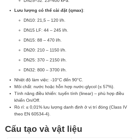
DN25–32: 23–400 kPa.
Lưu lượng có thể cài đặt (qmax)
:
DN10: 21,5 – 120 l/h.
DN15 LF: 44 – 245 l/h.
DN15: 88 – 470 l/h.
DN20: 210 – 1150 l/h.
DN25: 370 – 2150 l/h.
DN32: 800 – 3700 l/h.
Nhiệt độ làm việc: -10°C đến 90°C.
Môi chất: nước hoặc hỗn hợp nước-glycol (≤ 57%).
Tính năng điều khiển: tuyến tính (linear) – phù hợp điều
khiển On/Off.
Rò rỉ: ≤ 0,01% lưu lượng danh định ở vị trí đóng (Class IV
theo EN 60534-4).
Cấu tạo và vật liệu