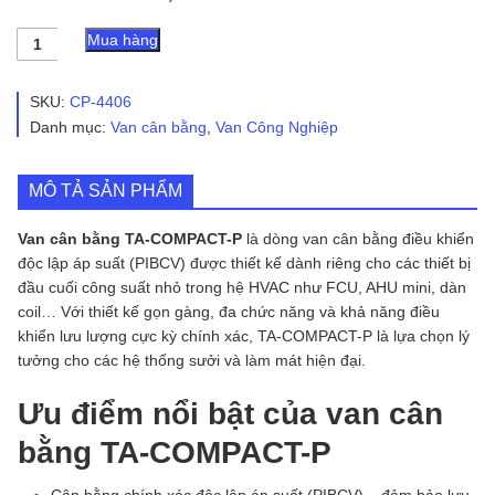
Van
Mua hàng
cân
bằng
TA-
SKU:
CP-4406
COMPACT-
Danh mục:
Van cân bằng
,
Van Công Nghiệp
P
số
lượng
MÔ TẢ SẢN PHẨM
Van cân bằng TA-COMPACT-P
là dòng van cân bằng điều khiển
độc lập áp suất (PIBCV) được thiết kế dành riêng cho các thiết bị
đầu cuối công suất nhỏ trong hệ HVAC như FCU, AHU mini, dàn
coil… Với thiết kế gọn gàng, đa chức năng và khả năng điều
khiển lưu lượng cực kỳ chính xác, TA-COMPACT-P là lựa chọn lý
tưởng cho các hệ thống sưởi và làm mát hiện đại.
Ưu điểm nổi bật của van cân
bằng TA-COMPACT-P