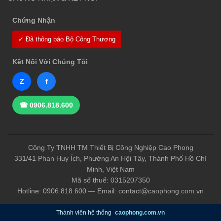
Chứng Nhận
✓ Đã thông báo Bộ Công Thương
Kết Nối Với Chúng Tôi
Z
f
☎ 0906.818.600
Công Ty TNHH TM Thiết Bị Công Nghiệp Cao Phong
331/41 Phan Huy Ích, Phường An Hội Tây, Thành Phố Hồ Chí
Minh, Việt Nam
Mã số thuế: 0315207350
Hotline: 0906.818.600 — Email: contact@caophong.com.vn
Thành viên hệ thống
caophong.com.vn