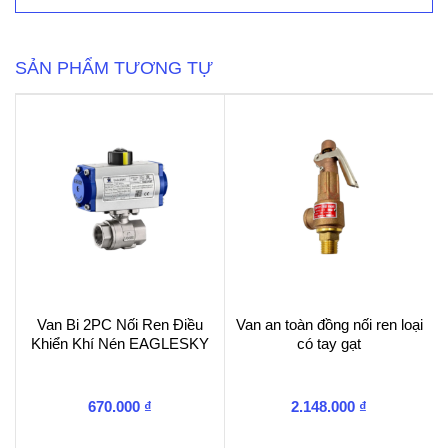
COMPACT-
P
số
lượng
SẢN PHẨM TƯƠNG TỰ
Van Bi 2PC Nối Ren Điều
Van an toàn đồng nối ren loại
Khiển Khí Nén EAGLESKY
có tay gạt
670.000
₫
2.148.000
₫