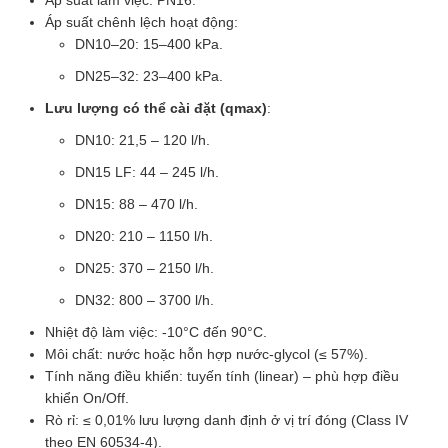
Áp suất chênh lệch hoạt động:
DN10–20: 15–400 kPa.
DN25–32: 23–400 kPa.
Lưu lượng có thể cài đặt (qmax)
:
DN10: 21,5 – 120 l/h.
DN15 LF: 44 – 245 l/h.
DN15: 88 – 470 l/h.
DN20: 210 – 1150 l/h.
DN25: 370 – 2150 l/h.
DN32: 800 – 3700 l/h.
Nhiệt độ làm việc: -10°C đến 90°C.
Môi chất: nước hoặc hỗn hợp nước-glycol (≤ 57%).
Tính năng điều khiển: tuyến tính (linear) – phù hợp điều
khiển On/Off.
Rò rỉ: ≤ 0,01% lưu lượng danh định ở vị trí đóng (Class IV
theo EN 60534-4).