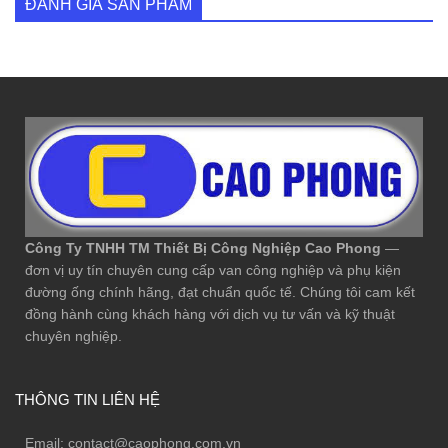
ĐÁNH GIÁ SẢN PHẨM
Công Ty TNHH TM Thiết Bị Công Nghiệp Cao Phong
—
đơn vị uy tín chuyên cung cấp van công nghiệp và phụ kiện
đường ống chính hãng, đạt chuẩn quốc tế. Chúng tôi cam kết
đồng hành cùng khách hàng với dịch vụ tư vấn và kỹ thuật
chuyên nghiệp.
THÔNG TIN LIÊN HỆ
Email:
contact@caophong.com.vn