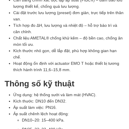
Cân bằng chính xác độc lập áp suất (PIBCV) – đảm bảo lưu
lượng thiết kế, chống quá lưu lượng.
Cài đặt trước lưu lượng (preset) đơn giản, trực tiếp trên thân
van.
Tích hợp đo ΔH, lưu lượng và nhiệt độ – hỗ trợ bảo trì và
cân chỉnh.
Chất liệu AMETAL® chống khử kẽm – độ bền cao, chống ăn
mòn tối ưu.
Kích thước nhỏ gọn, dễ lắp đặt, phù hợp không gian hạn
chế.
Hoạt động ổn định với actuator EMO T hoặc thiết bị tương
thích hành trình 11,6–15,8 mm.
Thông số kỹ thuật
Ứng dụng: hệ thống sưởi và làm mát (HVAC).
Kích thước: DN10 đến DN32.
Áp suất làm việc: PN16.
Áp suất chênh lệch hoạt động:
DN10–20: 15–400 kPa.