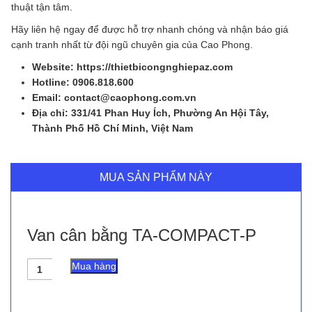
thuật tận tâm.
Hãy liên hệ ngay để được hỗ trợ nhanh chóng và nhận báo giá
cạnh tranh nhất từ đội ngũ chuyên gia của Cao Phong.
Website: https://thietbicongnghiepaz.com
Hotline: 0906.818.600
Email: contact@caophong.com.vn
Địa chỉ: 331/41 Phan Huy Ích, Phường An Hội Tây,
Thành Phố Hồ Chí Minh, Việt Nam
MUA SẢN PHẨM NÀY
Van cân bằng TA-COMPACT-P
Van
Mua hàng
cân
bằng
TA-