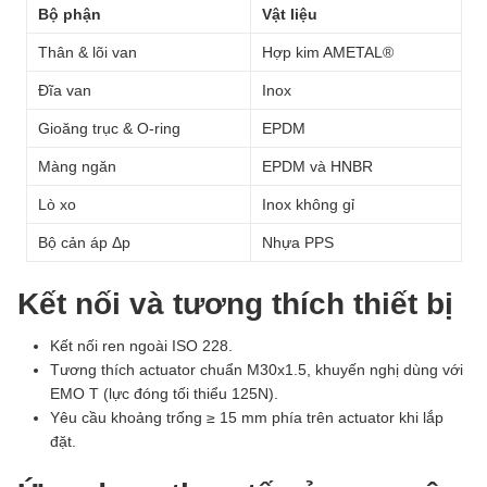
Bộ phận
Vật liệu
Thân & lõi van
Hợp kim AMETAL®
Đĩa van
Inox
Gioăng trục & O-ring
EPDM
Màng ngăn
EPDM và HNBR
Lò xo
Inox không gỉ
Bộ cản áp Δp
Nhựa PPS
Kết nối và tương thích thiết bị
Kết nối ren ngoài ISO 228.
Tương thích actuator chuẩn M30x1.5, khuyến nghị dùng với
EMO T (lực đóng tối thiểu 125N).
Yêu cầu khoảng trống ≥ 15 mm phía trên actuator khi lắp
đặt.