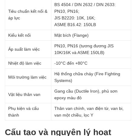
BS 4504 / DIN 2632 / DIN 2633:
Tiêu chuẩn kết nối &
PN10, PN16;
áp lực
JIS B2220: 10K, 16K;
ASME B16.42: 150LB
Kiểu kết nối
Mặt bích (Flange)
PN10, PN16 (tương đương JIS
Áp suất làm việc
10K/16K và ASME 150LB)
Nhiệt độ làm việc
-10°C đến +80°C
Hệ thống chữa cháy (Fire Fighting
Môi trường làm việc
Systems)
Gang cầu (Ductile Iron), phủ sơn
Vật liệu thân van
epoxy màu đỏ
Phụ kiện và cấu
Thân van chính, van điện từ, van bi,
thành
van một chiều, lọc Y
Cấu tạo và nguyên lý hoạt