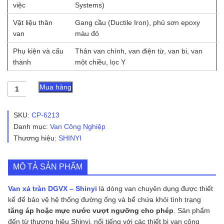
việc
Systems)
Vật liệu thân
Gang cầu (Ductile Iron), phủ sơn epoxy
van
màu đỏ
Phụ kiện và cấu
Thân van chính, van điện từ, van bi, van
thành
một chiều, lọc Y
Van
Mua hàng
xả
tràn
DGVX
SKU:
CP-6213
-
Danh mục:
Van Công Nghiệp
Shinyi
Thương hiệu:
SHINYI
số
lượng
MÔ TẢ SẢN PHẨM
Van xả tràn DGVX – Shinyi
là dòng van chuyên dụng được thiết
kế để bảo vệ hệ thống đường ống và bể chứa khỏi tình trạng
tăng áp hoặc mực nước vượt ngưỡng cho phép
. Sản phẩm
đến từ thương hiệu
Shinyi
, nổi tiếng với các thiết bị van công