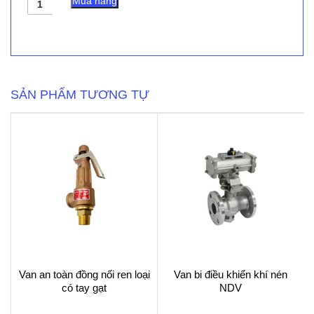
Mua hàng
xả
tràn
DGVX
-
Shinyi
số
lượng
SẢN PHẨM TƯƠNG TỰ
Van an toàn đồng nối ren loại
Van bi điều khiển khí nén
có tay gạt
NDV