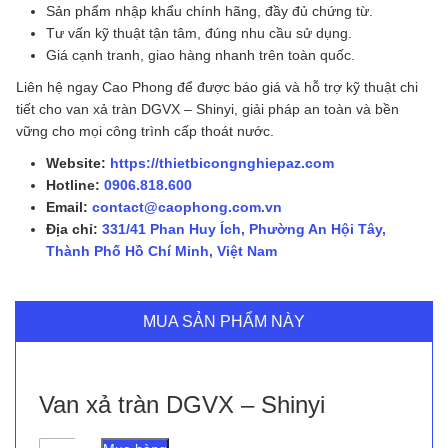
Sản phẩm nhập khẩu chính hãng, đầy đủ chứng từ.
Tư vấn kỹ thuật tận tâm, đúng nhu cầu sử dụng.
Giá cạnh tranh, giao hàng nhanh trên toàn quốc.
Liên hệ ngay Cao Phong để được báo giá và hỗ trợ kỹ thuật chi
tiết cho van xả tràn DGVX – Shinyi, giải pháp an toàn và bền
vững cho mọi công trình cấp thoát nước.
Website:
https://thietbicongnghiepaz.com
Hotline:
0906.818.600
Email:
contact@caophong.com.vn
Địa chỉ:
331/41 Phan Huy Ích, Phường An Hội Tây,
Thành Phố Hồ Chí Minh, Việt Nam
MUA SẢN PHẨM NÀY
Van xả tràn DGVX – Shinyi
Van