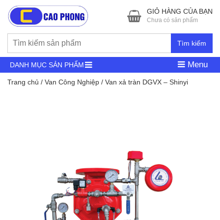
GIỎ HÀNG CỦA BẠN
Chưa có sản phẩm
Tìm kiếm
Menu
DANH MỤC SẢN PHẨM
Trang chủ
/
Van Công Nghiệp
/ Van xả tràn DGVX – Shinyi