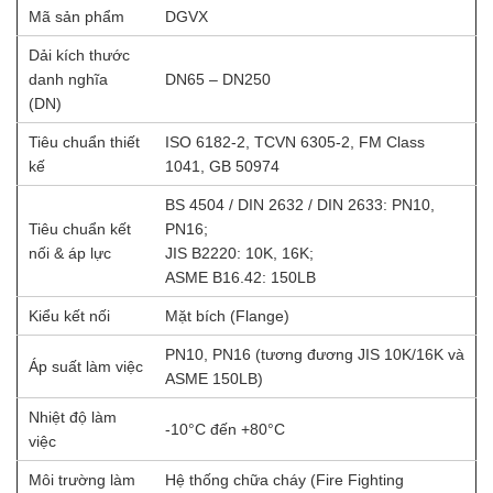
Mã sản phẩm
DGVX
Dải kích thước
danh nghĩa
DN65 – DN250
(DN)
Tiêu chuẩn thiết
ISO 6182-2, TCVN 6305-2, FM Class
kế
1041, GB 50974
BS 4504 / DIN 2632 / DIN 2633: PN10,
Tiêu chuẩn kết
PN16;
nối & áp lực
JIS B2220: 10K, 16K;
ASME B16.42: 150LB
Kiểu kết nối
Mặt bích (Flange)
PN10, PN16 (tương đương JIS 10K/16K và
Áp suất làm việc
ASME 150LB)
Nhiệt độ làm
-10°C đến +80°C
việc
Môi trường làm
Hệ thống chữa cháy (Fire Fighting