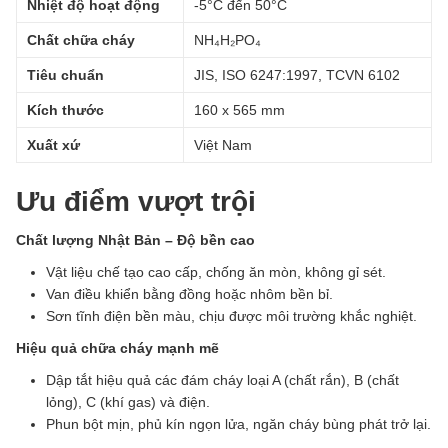
Nhiệt độ hoạt động
-5°C đến 50°C
Chất chữa cháy
NH₄H₂PO₄
Tiêu chuẩn
JIS, ISO 6247:1997, TCVN 6102
Kích thước
160 x 565 mm
Xuất xứ
Việt Nam
Ưu điểm vượt trội
Chất lượng Nhật Bản – Độ bền cao
Vật liệu chế tạo cao cấp, chống ăn mòn, không gỉ sét.
Van điều khiển bằng đồng hoặc nhôm bền bỉ.
Sơn tĩnh điện bền màu, chịu được môi trường khắc nghiệt.
Hiệu quả chữa cháy mạnh mẽ
Dập tắt hiệu quả các đám cháy loại A (chất rắn), B (chất
lỏng), C (khí gas) và điện.
Phun bột mịn, phủ kín ngọn lửa, ngăn cháy bùng phát trở lại.