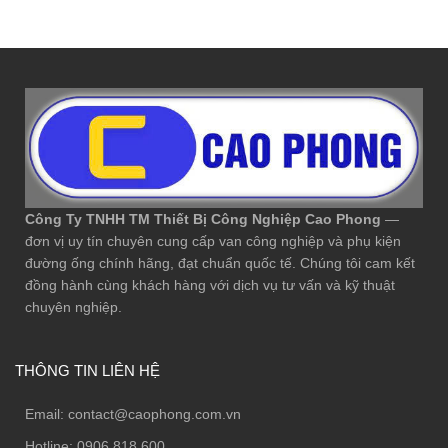
Công Ty TNHH TM Thiết Bị Công Nghiệp Cao Phong
—
đơn vị uy tín chuyên cung cấp van công nghiệp và phụ kiện
đường ống chính hãng, đạt chuẩn quốc tế. Chúng tôi cam kết
đồng hành cùng khách hàng với dịch vụ tư vấn và kỹ thuật
chuyên nghiệp.
THÔNG TIN LIÊN HỆ
Email:
contact@caophong.com.vn
Hotline:
0906.818.600