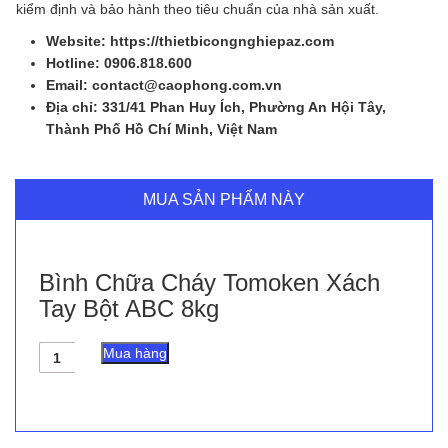
kiểm định và bảo hành theo tiêu chuẩn của nhà sản xuất.
Website: https://thietbicongnghiepaz.com
Hotline: 0906.818.600
Email: contact@caophong.com.vn
Địa chỉ: 331/41 Phan Huy Ích, Phường An Hội Tây,
Thành Phố Hồ Chí Minh, Việt Nam
MUA SẢN PHẨM NÀY
Bình Chữa Cháy Tomoken Xách
Tay Bột ABC 8kg
Bình
Mua hàng
Chữa
Cháy
Tomoken
Xách
Tay