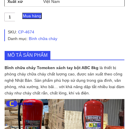
Xuất xứ
Việt Nam
Bình
Mua hàng
Chữa
Cháy
Tomoken
SKU:
CP-4674
Xách
Danh mục:
Bình chữa cháy
Tay
Bột
ABC
MÔ TẢ SẢN PHẨM
8kg
số
lượng
Bình chữa cháy Tomoken xách tay bột ABC 8kg
là thiết bị
phòng cháy chữa cháy chất lượng cao, được sản xuất theo công
nghệ Nhật Bản. Sản phẩm phù hợp sử dụng trong gia đình, văn
phòng, nhà xưởng, kho bãi… với khả năng dập tắt nhiều loại đám
cháy như cháy chất rắn, chất lỏng, khí và điện.