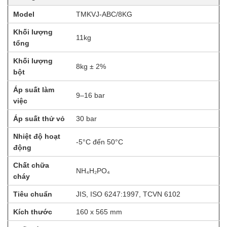
Model
TMKVJ-ABC/8KG
Khối lượng
11kg
tổng
Khối lượng
8kg ± 2%
bột
Áp suất làm
9–16 bar
việc
Áp suất thử vỏ
30 bar
Nhiệt độ hoạt
-5°C đến 50°C
động
Chất chữa
NH₄H₂PO₄
cháy
Tiêu chuẩn
JIS, ISO 6247:1997, TCVN 6102
Kích thước
160 x 565 mm