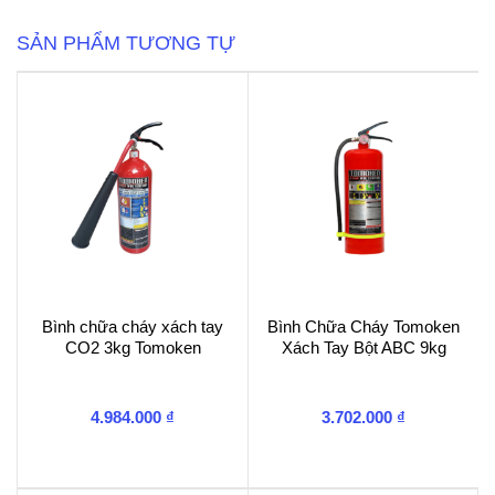
Bột
ABC
SẢN PHẨM TƯƠNG TỰ
8kg
số
lượng
Bình chữa cháy xách tay
Bình Chữa Cháy Tomoken
CO2 3kg Tomoken
Xách Tay Bột ABC 9kg
4.984.000
₫
3.702.000
₫