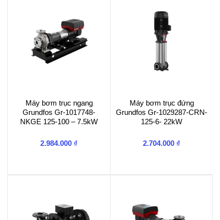
160kW
số
lượng
Máy bơm trục ngang
Máy bơm trục đứng
Grundfos Gr-1017748-
Grundfos Gr-1029287-CRN-
NKGE 125-100 – 7.5kW
125-6- 22kW
2.984.000
₫
2.704.000
₫