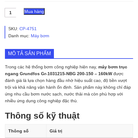
Máy
Mua hàng
bơm
trục
ngang
SKU:
CP-4751
Grundfos
Danh mục:
Máy bơm
Gr-
1031215-
NBG
MÔ TẢ SẢN PHẨM
200-
150
-
Trong các hệ thống bơm công nghiệp hiện nay,
máy bơm trục
160kW
ngang Grundfos Gr-1031215-NBG 200-150 – 160kW
được
số
đánh giá là lựa chọn hàng đầu nhờ hiệu suất cao, độ bền vượt
lượng
trội và khả năng vận hành ổn định. Sản phẩm này không chỉ đáp
ứng nhu cầu bơm nước sạch, nước thải mà còn phù hợp với
nhiều ứng dụng công nghiệp đặc thù.
Thông số kỹ thuật
Thông số
Giá trị