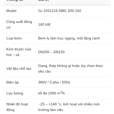
Model
Gr-1031215-NBG 200-150
Công suất động
160 kW
cơ
Loại bơm
Bơm ly tâm trục ngang, một tầng cánh
Kích thước cửa
DN200 – DN150
hút – xả
Gang, thép không gỉ hoặc tùy chọn theo
Vật liệu chế tạo
yêu cầu
Điện áp
380V / 3 pha / 50Hz
3
Lưu lượng
tối đa 1000 m
/h
Nhiệt độ hoạt
-25 – +140 °c, linh hoạt với nhiều môi
động
trường làm việc