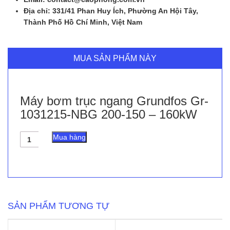
Địa chỉ: 331/41 Phan Huy Ích, Phường An Hội Tây,
Thành Phố Hồ Chí Minh, Việt Nam
MUA SẢN PHẨM NÀY
Máy bơm trục ngang Grundfos Gr-
1031215-NBG 200-150 – 160kW
Máy
Mua hàng
bơm
trục
ngang
Grundfos
Gr-
1031215-
NBG
SẢN PHẨM TƯƠNG TỰ
200-
150
-